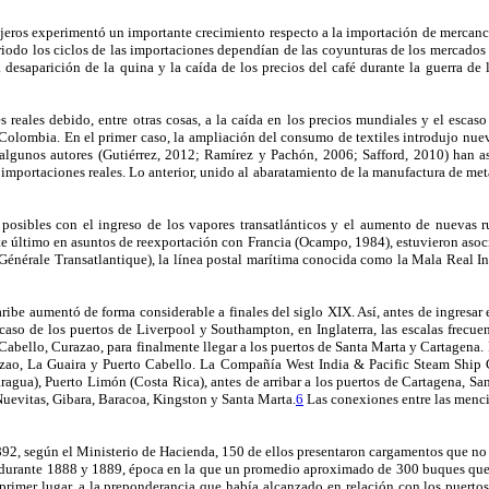
njeros experimentó un importante crecimiento respecto a la importación de mercan
odo los ciclos de las importaciones dependían de las coyunturas de los mercados
desaparición de la quina y la caída de los precios del café durante la guerra de 
 reales debido, entre otras cosas, a la caída en los precios mundiales y el esca
s en Colombia. En el primer caso, la ampliación del consumo de textiles introdujo 
 algunos autores (Gutiérrez, 2012; Ramírez y Pachón, 2006; Safford, 2010) han 
portaciones reales. Lo anterior, unido al abaratamiento de la manufactura de metal,
n posibles con el ingreso de los vapores transatlánticos y el aumento de nuevas
e último en asuntos de reexportación con Francia (Ocampo, 1984), estuvieron asocia
Générale Transatlantique), la línea postal marítima conocida como la Mala Real
aribe aumentó de forma considerable a finales del siglo XIX. Así, antes de ingresar 
 caso de los puertos de Liverpool y Southampton, en Inglaterra, las escalas frecue
 Cabello, Curazao, para finalmente llegar a los puertos de Santa Marta y Cartagena.
Curazao, La Guaira y Puerto Cabello. La Compañía West India & Pacific Steam Shi
ragua), Puerto Limón (Costa Rica), antes de arribar a los puertos de Cartagena, S
uevitas, Gibara, Baracoa, Kingston y Santa Marta.
6
Las conexiones entre las menci
92, según el Ministerio de Hacienda, 150 de ellos presentaron cargamentos que no
ó durante 1888 y 1889, época en la que un promedio aproximado de 300 buques que i
n primer lugar, a la preponderancia que había alcanzado en relación con los puer