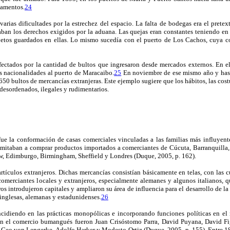
gamentos.
24
rias dificultades por la estrechez del espacio. La falta de bodegas era el pretex
ban los derechos exigidos por la aduana. Las quejas eran constantes teniendo en cu
etos guardados en ellas. Lo mismo sucedía con el puerto de Los Cachos, cuya co
fectados por la cantidad de bultos que ingresaron desde mercados externos. En 
s nacionalidades al puerto de Maracaibo.
25
En noviembre de ese mismo año y hast
bultos de mercancías extranjeras. Este ejemplo sugiere que los hábitos, las costu
desordenados, ilegales y rudimentarios.
ue la conformación de casas comerciales vinculadas a las familias más influyen
imitaban a comprar productos importados a comerciantes de Cúcuta, Barranquilla
w, Edimburgo, Birmingham, Sheffield y Londres (Duque, 2005, p. 162).
tículos extranjeros. Dichas mercancías consistían básicamente en telas, con las c
omerciantes locales y extranjeros, especialmente alemanes y algunos italianos, 
os introdujeron capitales y ampliaron su área de influencia para el desarrollo de l
inglesas, alemanas y estadunidenses.
26
cidiendo en las prácticas monopólicas e incorporando funciones políticas en el 
s en el comercio bumangués fueron Juan Crisóstomo Parra, David Puyana, David Figu
, Geo von Lengerke, Adolfo Harker y Modesto Ortiz (Duque, 2005, p. 155). Entre 