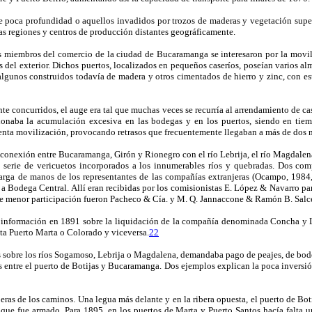
e poca profundidad o aquellos invadidos por trozos de maderas y vegetación superf
as regiones y centros de producción distantes geográficamente.
s miembros del comercio de la ciudad de Bucaramanga se interesaron por la movil
del exterior. Dichos puertos, localizados en pequeños caseríos, poseían varios alma
lgunos construidos todavía de madera y otros cimentados de hierro y zinc, con est
te concurridos, el auge era tal que muchas veces se recurría al arrendamiento de cas
sionaba la acumulación excesiva en las bodegas y en los puertos, siendo en ti
 lenta movilización, provocando retrasos que frecuentemente llegaban a más de dos 
 conexión entre Bucaramanga, Girón y Rionegro con el río Lebrija, el río Magdalen
 serie de vericuetos incorporados a los innumerables ríos y quebradas. Dos com
scarga de manos de los representantes de las compañías extranjeras (Ocampo, 1984,
 Bodega Central. Allí eran recibidas por los comisionistas E. López & Navarro para
e menor participación fueron Pacheco & Cía. y M. Q. Jannaccone & Ramón B. Salc
 información en 1891 sobre la liquidación de la compañía denominada Concha y Li
ta Puerto Marta o Colorado y viceversa.
22
s sobre los ríos Sogamoso, Lebrija o Magdalena, demandaba pago de peajes, de bod
s entre el puerto de Botijas y Bucaramanga. Dos ejemplos explican la poca inversi
riberas de los caminos. Una legua más delante y en la ribera opuesta, el puerto de B
l que fue armado. Para 1895, en los puertos de Marta y Puerto Santos hacía falta u