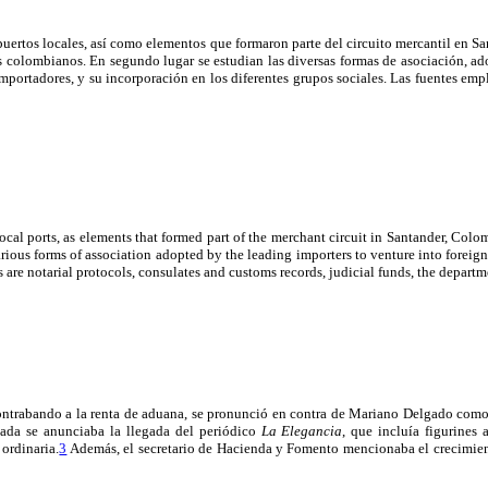
 puertos locales, así como elementos que formaron parte del circuito mercantil en
es colombianos. En segundo lugar se estudian las diversas formas de asociación, ad
mportadores, y su incorporación en los diferentes grupos sociales. Las fuentes empl
local ports, as elements that formed part of the merchant circuit in Santander, 
rious forms of association adopted by the leading importers to venture into foreign
 are notarial protocols, consulates and customs records, judicial funds, the departm
ntrabando a la renta de aduana, se pronunció en contra de Mariano Delgado como in
da se anunciaba la llegada del periódico
La Elegancia
, que incluía figurines
 ordinaria.
3
Además, el secretario de Hacienda y Fomento mencionaba el crecimient