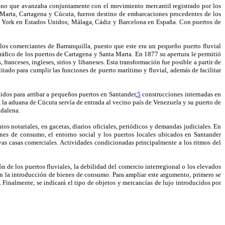
idiano que avanzaba conjuntamente con el movimiento mercantil registrado por los
Marta, Cartagena y Cúcuta, fueron destino de embarcaciones procedentes de los
a York en Estados Unidos; Málaga, Cádiz y Barcelona en España. Con puertos de
los comerciantes de Barranquilla, puesto que este era un pequeño puerto fluvial
ráfico de los puertos de Cartagena y Santa Marta. En 1877 su apertura le permitió
ranceses, ingleses, sirios y libaneses. Esta transformación fue posible a partir de
ilitado para cumplir las funciones de puerto marítimo y fluvial, además de facilitar
idos para arribar a pequeños puertos en Santander,
5
construcciones internadas en
, la aduana de Cúcuta servía de entrada al vecino país de Venezuela y su puerto de
gdalena.
s notariales, en gacetas, diarios oficiales, periódicos y demandas judiciales. En
ienes de consumo, el entorno social y los puertos locales ubicados en Santander
as casas comerciales. Actividades condicionadas principalmente a los ritmos del
ión de los puertos fluviales, la debilidad del comercio interregional o los elevados
en la introducción de bienes de consumo. Para ampliar este argumento, primero se
 Finalmente, se indicará el tipo de objetos y mercancías de lujo introducidos por