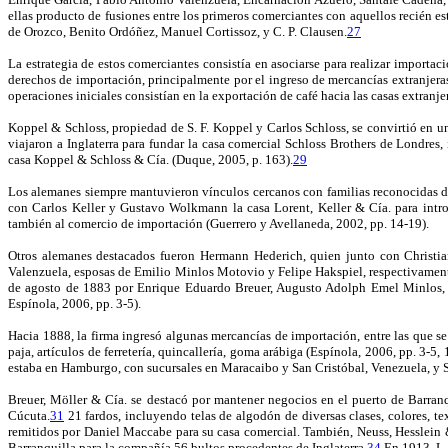
ellas producto de fusiones entre los primeros comerciantes con aquellos recién e
de Orozco, Benito Ordóñez, Manuel Cortissoz, y C. P. Clausen.
27
La estrategia de estos comerciantes consistía en asociarse para realizar importaci
derechos de importación, principalmente por el ingreso de mercancías extranjer
operaciones iniciales consistían en la exportación de café hacia las casas extra
Koppel & Schloss, propiedad de S. F. Koppel y Carlos Schloss, se convirtió en 
viajaron a Inglaterra para fundar la casa comercial Schloss Brothers de Londres
casa Koppel & Schloss & Cía. (Duque, 2005, p. 163).
29
Los alemanes siempre mantuvieron vínculos cercanos con familias reconocidas d
con Carlos Keller y Gustavo Wolkmann la casa Lorent, Keller & Cía. para intro
también al comercio de importación (Guerrero y Avellaneda, 2002, pp. 14-19).
Otros alemanes destacados fueron Hermann Hederich, quien junto con Christia
Valenzuela, esposas de Emilio Minlos Motovio y Felipe Hakspiel, respectivament
de agosto de 1883 por Enrique Eduardo Breuer, Augusto Adolph Emel Minlos, Je
Espínola, 2006, pp. 3-5).
Hacia 1888, la firma ingresó algunas mercancías de importación, entre las que s
paja, artículos de ferretería, quincallería, goma arábiga (Espínola, 2006, pp. 3-
estaba en Hamburgo, con sucursales en Maracaibo y San Cristóbal, Venezuela, y 
Breuer, Möller & Cía. se destacó por mantener negocios en el puerto de Barran
Cúcuta.
31
21 fardos, incluyendo telas de algodón de diversas clases, colores, te
remitidos por Daniel Maccabe para su casa comercial. También, Neuss, Hesslein &
Barranquilla para la compañía 56 bultos procedentes de Inglaterra.
34
En 1913, L. 