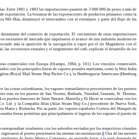
cías. Entre 1881 y 1883 las importaciones pasaron de 3 000 000 de pesos a más de
 de exportación. La bonanza de las exportaciones de productos primarios como la
los Mil Días, disminuyó el intercambio con el extranjero y parte del flujo de las
so dinamismo del comercio de exportación. El crecimiento de estas importaciones
nuevos escenarios de mercado que impulsaron el avance de una industria moderna en
asociado más la aparición de la navegación a vapor por el río Magdalena con el
 las inversiones estatales y el surgimiento del café, explican el desarrollo de los
 rutas comerciales con Europa (Ocampo, 1984, p. 161). Los vínculos comerciales
dos con las principales líneas de vapores postales marítimas, como la West India
 Inglesa (Royal Mail Steam Ship Packet Co.), la Hamburguesa Americana (Hamburg
en las costas colombianas, los vapores transatlánticos provenientes de los puertos
ntes eran en los puertos de San Vicente, Barbada, Trinidad, Granada, St. Thomas,
 Los puertos franceses de Saint Nazaire, Marsella y El Havre se conectaban con los
p Co. Ltd. y la Compañía Atlas (Atlas Steam Ship Co.) procedente de Nueva York,
anta Marta y Riohacha. Por su parte, los vapores españoles Correos del Marqués de
onadas líneas permitían que principalmente el ingreso de los vapores al puerto de
 correspondían totalmente con los sobordos enviados por los respectivos cónsules
ngresaron al puerto presentaron las mismas inconsistencias.
8
Una de las razones
tos marítimos de Santa Marta y Cartagena; en segundo lugar, a la gran demanda de