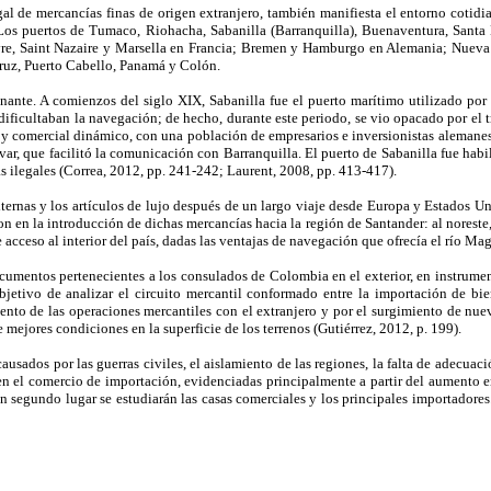
legal de mercancías finas de origen extranjero, también manifiesta el entorno cot
Los puertos de Tumaco, Riohacha, Sabanilla (Barranquilla), Buenaventura, Santa 
vre, Saint Nazaire y Marsella en Francia; Bremen y Hamburgo en Alemania; Nuev
cruz, Puerto Cabello, Panamá y Colón.
ante. A comienzos del siglo XIX, Sabanilla fue el puerto marítimo utilizado por 
ificultaban la navegación; de hecho, durante este periodo, se vio opacado por el t
y comercial dinámico, con una población de empresarios e inversionistas alemanes, f
lívar, que facilitó la comunicación con Barranquilla. El puerto de Sabanilla fue hab
s ilegales (Correa, 2012, pp. 241-242; Laurent, 2008, pp. 413-417).
ernas y los artículos de lujo después de un largo viaje desde Europa y Estados Un
on en la introducción de dichas mercancías hacia la región de Santander: al noreste
 acceso al interior del país, dadas las ventajas de navegación que ofrecía el río Ma
mentos pertenecientes a los consulados de Colombia en el exterior, en instrumento
l objetivo de analizar el circuito mercantil conformado entre la importación de b
nto de las operaciones mercantiles con el extranjero y por el surgimiento de nuev
e mejores condiciones en la superficie de los terrenos (Gutiérrez, 2012, p. 199).
causados por las guerras civiles, el aislamiento de las regiones, la falta de adecuac
s en el comercio de importación, evidenciadas principalmente a partir del aumento 
 segundo lugar se estudiarán las casas comerciales y los principales importadores.