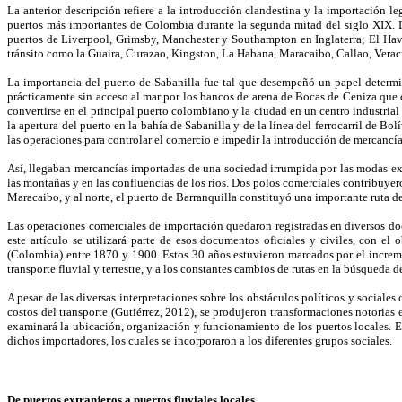
La anterior descripción refiere a la introducción clandestina y la importación 
puertos más importantes de Colombia durante la segunda mitad del siglo XIX. 
puertos de Liverpool, Grimsby, Manchester y Southampton en Inglaterra; El Ha
tránsito como la Guaira, Curazao, Kingston, La Habana, Maracaibo, Callao, Vera
La importancia del puerto de Sabanilla fue tal que desempeñó un papel determin
prácticamente sin acceso al mar por los bancos de arena de Bocas de Ceniza que d
convertirse en el principal puerto colombiano y la ciudad en un centro industrial 
la apertura del puerto en la bahía de Sabanilla y de la línea del ferrocarril de Bo
las operaciones para controlar el comercio e impedir la introducción de mercancía
Así, llegaban mercancías importadas de una sociedad irrumpida por las modas ext
las montañas y en las confluencias de los ríos. Dos polos comerciales contribuyer
Maracaibo, y al norte, el puerto de Barranquilla constituyó una importante ruta de
Las operaciones comerciales de importación quedaron registradas en diversos docu
este artículo se utilizará parte de esos documentos oficiales y civiles, con e
(Colombia) entre 1870 y 1900. Estos 30 años estuvieron marcados por el increme
transporte fluvial y terrestre, y a los constantes cambios de rutas en la búsqueda d
A pesar de las diversas interpretaciones sobre los obstáculos políticos y sociales 
costos del transporte (Gutiérrez, 2012), se produjeron transformaciones notoria
examinará la ubicación, organización y funcionamiento de los puertos locales. En
dichos importadores, los cuales se incorporaron a los diferentes grupos sociales.
De puertos extranjeros a puertos fluviales locales