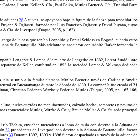
o Cadena, Lorent, Keller & Cía., Paul Polko, Minlos Breuer & Cía., Trinidad Parra
 de aduanas.
28
A su vez, se apoyaban bajo la figura de la fianza para respaldar los
 Puyana & Ogliastri, formada por Luis Francisco Ogliastri y David Puyana, cuyas
ía & Cía. de Liverpool (Duque, 2005, p. 162).
n cargo de la casa que tenían Leopoldo y Daniel Schloss en Bogotá, cuando estos
 aduana de Barranquilla. Más adelante se asociaron con Adolfo Harker formando la
ompañía Lengerke & Lorent. A la muerte de Lengerke en 1882, Lorent fundó junto
separarse de Keller, conformó en 1893 la sociedad Lorent & Volkman dedicada
uela se unió a la familia alemana Minlos Breuer a través de Carlina y Amelia
sucursal en Bucaramanga durante la década de 1880. La compañía fue creada el 31
elman, Christian Federich Witzke y Federico Minlos (Duque, 2005, pp. 165-166;
e lino, pieles curtidas no manufacturadas, calzado hecho, sombreros y pavitas de
s casas comerciales: Minlos, Witzke & Co. y Breuer, Möller & Co. Su sede principal
el río Táchira, enviaban mercaderías a lomo de mula con destino a la Aduana de
dón,
32
procedentes de Liverpool con destino a la Aduana de Barranquilla, fueron
ores.
33
Durante 1892, 1893 y 1896 fueron despachados a través de la aduana de
rro.
35