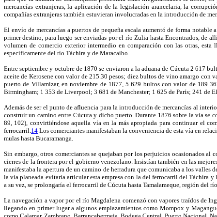
mercancías extranjeras, la aplicación de la legislación arancelaria, la corrupci
compañías extranjeras también estuvieran involucradas en la introducción de merc
El envío de mercancías a puertos de pequeña escala aumentó de forma notable 
primer destino, para luego ser enviadas por el río Zulia hasta Encontrados, de all
volumen de comercio exterior intermedio en comparación con las otras, esta lle
específicamente del río Táchira y de Maracaibo.
Entre septiembre y octubre de 1870 se enviaron a la aduana de Cúcuta 2 617 bul
aceite de Kerosene con valor de 215.30 pesos; diez bultos de vino amargo con v
puerto de Villamizar, en noviembre de 1877, 5 629 bultos con valor de 189 36
Birmingham; 1 353 de Liverpool; 3 681 de Manchester; 1 625 de París; 241 de E
Además de ser el punto de afluencia para la introducción de mercancías al interi
construir un camino entre Cúcuta y dicho puerto. Durante 1876 sobre la vía se c
89, 102), convirtiéndose aquella vía en la más apropiada para continuar el co
ferrocarril.
14
Los comerciantes manifestaban la conveniencia de esta vía en relación
mulas hasta Bucaramanga.
Sin embargo, otros comerciantes se quejaban por los perjuicios ocasionados al co
cierres de la frontera por el gobierno venezolano. Insistían también en las mejor
manifestaba la apertura de un camino de herradura que comunicaba a los valles de
la vía planeada evitaría articular esta empresa con la del ferrocarril del Táchir
a su vez, se prolongaría el ferrocarril de Cúcuta hasta Tamalameque, región del rí
La navegación a vapor por el río Magdalena comenzó con vapores traídos de Inglat
llegando en primer lugar a algunos emplazamientos como Mompox y Magangué, ar
como Calamar, Zambrano, Barrancabermeja, Bodega Central, Puerto Nacional, Nare 