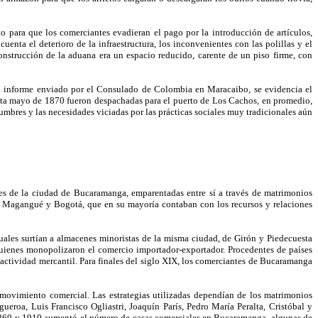
to para que los comerciantes evadieran el pago por la introducción de artículos,
enta el deterioro de la infraestructura, los inconvenientes con las polillas y el
nstrucción de la aduana era un espacio reducido, carente de un piso firme, con
el informe enviado por el Consulado de Colombia en Maracaibo, se evidencia el
a mayo de 1870 fueron despachadas para el puerto de Los Cachos, en promedio,
mbres y las necesidades viciadas por las prácticas sociales muy tradicionales aún
tes de la ciudad de Bucaramanga, emparentadas entre sí a través de matrimonios
, Magangué y Bogotá, que en su mayoría contaban con los recursos y relaciones
uales surtían a almacenes minoristas de la misma ciudad, de Girón y Piedecuesta
quienes monopolizaron el comercio importador-exportador. Procedentes de países
a actividad mercantil. Para finales del siglo XIX, los comerciantes de Bucaramanga
movimiento comercial. Las estrategias utilizadas dependían de los matrimonios
eroa, Luis Francisco Ogliastri, Joaquín París, Pedro María Peralta, Cristóbal y
1860 y 1910 aumentó el número de casas comerciales en Bucaramanga, algunas de