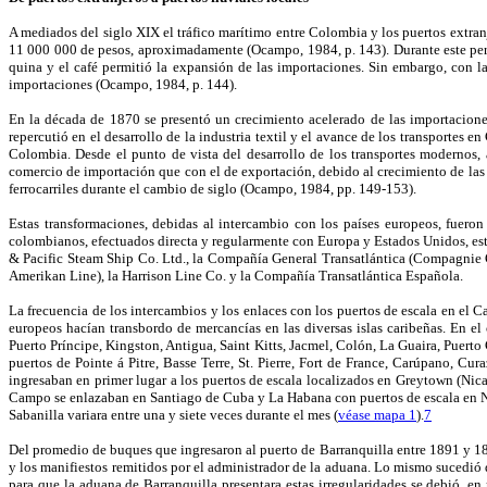
A mediados del siglo XIX el tráfico marítimo entre Colombia y los puertos extra
11 000 000 de pesos, aproximadamente (Ocampo, 1984, p. 143). Durante este peri
quina y el café permitió la expansión de las importaciones. Sin embargo, con la 
importaciones (Ocampo, 1984, p. 144).
En la década de 1870 se presentó un crecimiento acelerado de las importaciones
repercutió en el desarrollo de la industria textil y el avance de los transporte
Colombia. Desde el punto de vista del desarrollo de los transportes modernos,
comercio de importación que con el de exportación, debido al crecimiento de las im
ferrocarriles durante el cambio de siglo (Ocampo, 1984, pp. 149-153).
Estas transformaciones, debidas al intercambio con los países europeos, fuero
colombianos, efectuados directa y regularmente con Europa y Estados Unidos, est
& Pacific Steam Ship Co. Ltd., la Compañía General Transatlántica (Compagnie 
Amerikan Line), la Harrison Line Co. y la Compañía Transa­tlántica Española.
La frecuencia de los intercambios y los enlaces con los puertos de escala en el C
europeos hacían transbordo de mercancías en las diversas islas caribeñas. En el
Puerto Príncipe, Kingston, Antigua, Saint Kitts, Jacmel, Colón, La Guaira, Puerto
puertos de Pointe á Pitre, Basse Terre, St. Pierre, Fort de France, Carúpano, 
ingresaban en primer lugar a los puertos de escala localizados en Greytown (Nica
Campo se enlazaban en Santiago de Cuba y La Habana con puertos de escala en N
Sabanilla variara entre una y siete veces durante el mes (
véase mapa 1
).
7
Del promedio de buques que ingresaron al puerto de Barranquilla entre 1891 y 18
y los manifiestos remitidos por el administrador de la aduana. Lo mismo sucedi
para que la aduana de Barranquilla presentara estas irregularidades se debió, e