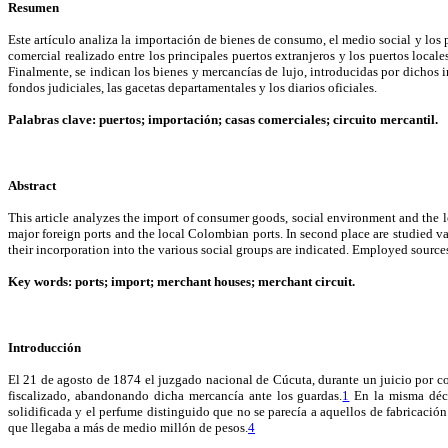
Resumen
Este artículo analiza la importación de bienes de consumo, el medio social y los
comercial realizado entre los principales puertos extranjeros y los puertos local
Finalmente, se indican los bienes y mercancías de lujo, introducidas por dichos i
fondos judiciales, las gacetas departamentales y los diarios oficiales.
Palabras clave: puertos; importación; casas comerciales; circuito mercantil.
Abstract
This article analyzes the import of consumer goods, social environment and the 
major foreign ports and the local Colombian ports. In second place are studied va
their incorporation into the various social groups are indicated. Employed sources
Key words: ports; import; merchant houses; merchant circuit.
Introducción
El 21 de agosto de 1874 el juzgado nacional de Cúcuta, durante un juicio por co
fiscalizado, abandonando dicha mercancía ante los guardas.
1
En la misma déca
solidificada y el perfume distinguido que no se parecía a aquellos de fabricación
que llegaba a más de medio millón de pesos.
4