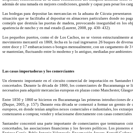
además de una ramada en mejores condiciones, grande y capaz para pesar los car
Las bodegas para depositar las mercancías en la aduana de Cúcuta presentaron va
situación que se facilitaba al depositar en almacenes particulares donde no paga
comején que destruía las puertas de madera, provocando inseguridad en los obj
apariencia de rancho y en mal estado (Laurent, 2008, pp. 430- 432).
Los pequeños puertos, como el de Los Cachos, no se vieron estructuralmente a
movimiento mercantil en 1869, fecha en la cual ingresaron 26 buques de diversa
entre doce y 17 embarcaciones o bongos mensualmente, con un cargamento de 3 650 
se mantenían, fluctuando entre lo moderno y lo antiguo, mediadas por ambientes 
Las casas importadoras y los comerciantes
Un elemento importante en el circuito comercial de importación en Santander f
concertados. Durante la década de 1860, los comerciantes de Bucaramanga se l
necesarios para adquirir mercancías europeas en plazas como Manchester, Glasgo
Entre 1850 y 1860 se hicieron en Bucaramanga las primeras introducciones de ar
(Duque, 2005, p. 157). Durante esta década se comenzó a formar un gremio de c
europeos, en donde tenían amplios nexos comerciales e industriales, los extranjer
comenzaron a comprar, vender y relacionarse directamente con casas comerciales 
Santander concentró una parte importante de comerciantes que terminaron coin
concertados, las asociaciones financieras y los favores políticos. Los pionero
Enrique García, Pablo Antonio Valenzuela, Encarnación Azuero, Santafé Cadena