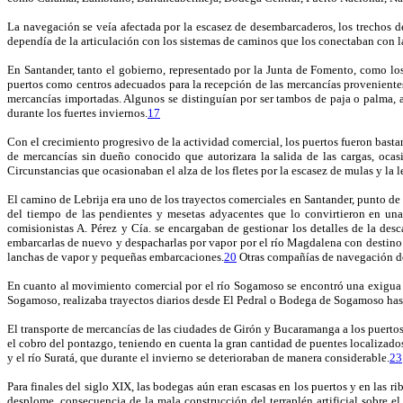
La navegación se veía afectada por la escasez de desembarcaderos, los trechos d
dependía de la articulación con los sistemas de caminos que los conectaban con l
En Santander, tanto el gobierno, representado por la Junta de Fomento, como lo
puertos como centros adecuados para la recepción de las mercancías provenientes 
mercancías importadas. Algunos se distinguían por ser tambos de paja o palma, a
durante los fuertes inviernos.
17
Con el crecimiento progresivo de la actividad comercial, los puertos fueron bastan
de mercancías sin dueño conocido que autorizara la salida de las cargas, oca
Circunstancias que ocasionaban el alza de los fletes por la escasez de mulas y la
El camino de Lebrija era uno de los trayectos comerciales en Santander, punto de
del tiempo de las pendientes y mesetas adyacentes que lo convirtieron en una
comisionistas A. Pérez y Cía. se encargaban de gestionar los detalles de la de
embarcarlas de nuevo y despacharlas por vapor por el río Magdalena con destino a
lanchas de vapor y pequeñas embarcaciones.
20
Otras compañías de navegación d
En cuanto al movimiento comercial por el río Sogamoso se encontró una exigua
Sogamoso, realizaba trayectos diarios desde El Pedral o Bodega de Sogamoso has
El transporte de mercancías de las ciudades de Girón y Bucaramanga a los puerto
el cobro del pontazgo, teniendo en cuenta la gran cantidad de puentes localizado
y el río Suratá, que durante el invierno se deterioraban de manera considerable.
23
Para finales del siglo XIX, las bodegas aún eran escasas en los puertos y en las 
desplome, consecuencia de la mala construcción del terraplén artificial sobre e