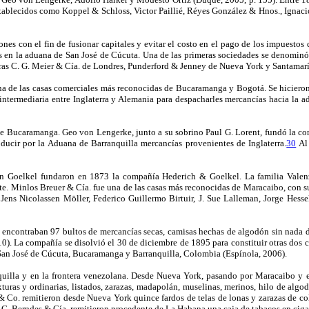
stablecidos como Koppel & Schloss, Victor Paillié, Réyes González & Hnos., Ignaci
ones con el fin de fusionar capitales y evitar el costo en el pago de los impuestos
as en la aduana de San José de Cúcuta. Una de las primeras sociedades se denominó
njeras C. G. Meier & Cía. de Londres, Punderford & Jenney de Nueva York y Santamar
una de las casas comerciales más reconocidas de Bucaramanga y Bogotá. Se hiciero
, intermediaria entre Inglaterra y Alemania para despacharles mercancías hacia la
e Bucaramanga. Geo von Lengerke, junto a su sobrino Paul G. Lorent, fundó la c
ducir por la Aduana de Barranquilla mercancías provenientes de Inglaterra.
30
Al 
n Goelkel fundaron en 1873 la compañía Hederich & Goelkel. La familia Valenz
e. Minlos Breuer & Cía. fue una de las casas más reconocidas de Maracaibo, con 
ns Nicolassen Möller, Federico Guillermo Birtuir, J. Sue Lalleman, Jorge Hess
e encontraban 97 bultos de mercancías secas, camisas hechas de algodón sin nada d
5, 10). La compañía se disolvió el 30 de diciembre de 1895 para constituir otras do
San José de Cúcuta, Bucaramanga y Barranquilla, Colombia (Espínola, 2006).
quilla y en la frontera venezolana. Desde Nueva York, pasando por Maracaibo y 
xturas y ordinarias, listados, zarazas, madapolán, muselinas, merinos, hilo de algo
 Co. remitieron desde Nueva York quince fardos de telas de lonas y zarazas de col
G. Berndes & Cía. remitieron procedente de La Habana una caja de tabacos en ciga