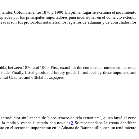
 Santander, Colombia, entre 1870 y 1900. En primer lugar se examina el movimiento
optadas por los principales importadores para incursionar en el comercio exterior.
eadas son los protocolos notariales, los registros de aduanas y de consulados, los
Colombia, between 1870 and 1900. First, examines the commercial movement between
 trade. Finally, listed goods and luxury goods, introduced by these importers, and
ental Gazettes and official newspapers.
troductor sin licencia de "unos retazos de tela extranjera", quien huyó al verse
 a la moda y estaba ilustrado con novelas.
2
Se recomendaba la crema dentífrica
o en el sector de importación en la Aduana de Barranquilla, con un rendimiento