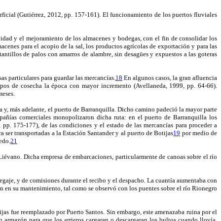
icial (Gutiérrez, 2012, pp. 157-161). El funcionamiento de los puertos fluviales
idad y el mejoramiento de los almacenes y bodegas, con el fin de consolidar los
cenes para el acopio de la sal, los productos agrícolas de exportación y para las
antillos de palos con amarros de alambre, sin desagües y expuestos a las goteras
as particulares para guardar las mercancías.
18
En algunos casos, la gran afluencia
empos de cosecha la época con mayor incremento (Avellaneda, 1999, pp. 64-66).
meses.
a y, más adelante, el puerto de Barranquilla. Dicho camino padeció la mayor parte
pañías comerciales monopolizaron dicha ruta: en el puerto de Barranquilla los
 pp. 175-177), de las condiciones y el estado de las mercancías para proceder a
 ser transportadas a la Estación Santander y al puerto de Botijas
19
por medio de
edo.
21
évano. Dicha empresa de embarcaciones, particularmente de canoas sobre el río
egaje, y de comisiones durante el recibo y el despacho. La cuantía aumentaba con
ón en su mantenimiento, tal como se observó con los puentes sobre el río Rionegro
otijas fue reemplazado por Puerto Santos. Sin embargo, este amenazaba ruina por el
n armazón para que los arrieros cargaran o descargaran los bultos cuando llovía,