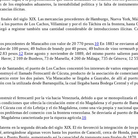
ón de los empleados aduaneros, la inestabilidad política y la falta de instrumentos
ancías ilícitas.
a finales del siglo XIX. Las mercancías procedentes de Hamburgo, Nueva York, M
í a los puertos de Los Cachos, Villamizar y por el río Táchira en la frontera, hast
gó a registrar también una cantidad considerable de introducciones ilícitas. Co
tos procedentes de Maracaibo con valor de 20 770 pesos.
10
En 1883 se enviaron al
alor de 100 pesos; 49 bultos de brandy por 40 pesos; 49 bultos de vino
vermouth
p
2.83 pesos.
12
Entre agosto y noviembre de 1889, del mismo puerto salieron par
l Havre; 2 169 de Burdeos, 73 de Marsella; 4 260 de Málaga; 735 de Génova; 12 5
or de Santander, el puerto de Los Cachos concentró los intereses de varios empresar
onstruyó el llamado Ferrocarril de Cúcuta, producto de la asociación de comercia
mercio entre los dos países. Vía Maracaibo se llegaba a Guayabo, de allí al puer
 con la utilizada desde Barranquilla, la cual llegaba hasta Bodega Central y el pue
nstruir el ferrocarril por la vía hacia Venezuela, debido a que se monopolizaría 
es condiciones que ofrecía la circulación entre el río Magdalena y el puerto de Ba
l Cúcuta con el río Lebrija y el río Magdalena, como una vía propia y nacional qu
a y los problemas del comercio con la frontera venezolana. Se desviaría al puerto d
o Magdalena caracterizada por la riqueza agrícola.
16
erra en la segunda década del siglo XIX. El río favoreció la integración de los p
riesgándose algunas veces hasta los puertos de Caracolí, cerca de Honda, para l
y Puerto Berrío, aumentando así la capacidad de transporte para finales de 1870.