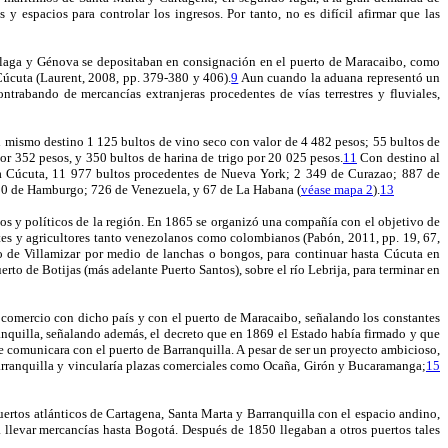
 y espacios para controlar los ingresos. Por tanto, no es difícil afirmar que las
álaga y Génova se depositaban en consignación en el puerto de Maracaibo, como
a Cúcuta (Laurent, 2008, pp. 379-380 y 406).
9
Aun cuando la aduana representó un
ntrabando de mercancías extranjeras procedentes de vías terrestres y fluviales,
 mismo destino 1 125 bultos de vino seco con valor de 4 482 pesos; 55 bultos de
or 352 pesos, y 350 bultos de harina de trigo por 20 025 pesos.
11
Con destino al
a Cúcuta, 11 977 bultos procedentes de Nueva York; 2 349 de Curazao; 887 de
50 de Hamburgo; 726 de Venezuela, y 67 de La Habana (
véase mapa 2
).
13
ios y políticos de la región. En 1865 se organizó una compañía con el objetivo de
ntes y agricultores tanto venezolanos como colombianos (Pabón, 2011, pp. 19, 67,
to de Villamizar por medio de lanchas o bongos, para continuar hasta Cúcuta en
rto de Botijas (más adelante Puerto Santos), sobre el río Lebrija, para terminar en
el comercio con dicho país y con el puerto de Maracaibo, señalando los constantes
rranquilla, señalando además, el decreto que en 1869 el Estado había firmado y que
e comunicara con el puerto de Barranquilla. A pesar de ser un proyecto ambicioso,
e Barranquilla y vincularía plazas comerciales como Ocaña, Girón y Bucaramanga;
15
uertos atlánticos de Cartagena, Santa Marta y Barranquilla con el espacio andino,
levar mercancías hasta Bogotá. Después de 1850 llegaban a otros puertos tales