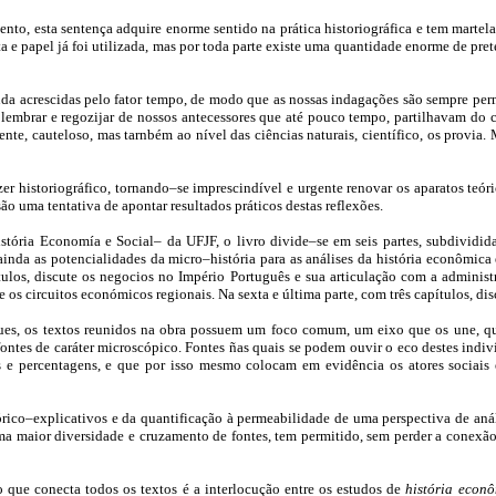
ento, esta sentença adquire enorme sentido na prática historiográfica e tem martel
apel já foi utilizada, mas por toda parte existe uma quantidade enorme de pretende
inda acrescidas pelo fator tempo, de modo que as nossas indagações são sempre per
embrar e regozijar de nossos antecessores que até pouco tempo, partilhavam do con
nte, cauteloso, mas tarnbém ao nível das ciências naturais, científico, os provia
azer historiográfico, tornando–se imprescindível e urgente renovar os aparatos te
 são uma tentativa de apontar resultados práticos destas reflexões.
ória Economía e Social– da UFJF, o livro divide–se em seis partes, subdivididas
inda as potencialidades da micro–história para as análises da história econômica 
tulos, discute os negocios no Império Português e sua articulação com a administra
te os circuitos económicos regionais. Na sexta e última parte, com três capítulos, di
ques, os textos reunidos na obra possuem um foco comum, um eixo que os une, que 
ontes de caráter microscópico. Fontes ñas quais se podem ouvir o eco destes indivíd
 percentagens, e que por isso mesmo colocam em evidência os atores sociais e 
órico–explicativos e da quantificação à permeabilidade de uma perspectiva de anál
maior diversidade e cruzamento de fontes, tem permitido, sem perder a conexão c
, o que conecta todos os textos é a interlocução entre os estudos de
história econ