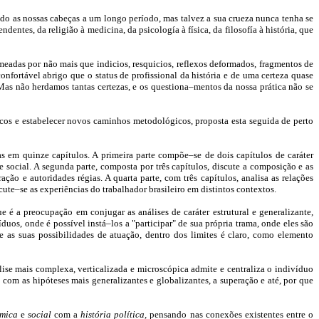
ado as nossas cabeças a um longo período, mas talvez a sua crueza nunca tenha se
ntes, da religião à medicina, da psicología à física, da filosofía à história, que
meadas por não mais que indicios, resquicios, reflexos deformados, fragmentos de
fortável abrigo que o status de profissional da história e de uma certeza quase
. Mas não herdamos tantas certezas, e os questiona–mentos da nossa prática não se
óricos e estabelecer novos caminhos metodológicos, proposta esta seguida de perto
 em quinze capítulos. A primeira parte compõe–se de dois capítulos de caráter
e social. A segunda parte, composta por três capítulos, discute a composição e as
ção e autoridades régias. A quarta parte, com três capítulos, analisa as relações
scute–se as experiências do trabalhador brasileiro em distintos contextos.
é a preocupação em conjugar as análises de caráter estrutural e generalizante,
uos, onde é possível instá–los a "participar" de sua própria trama, onde eles são
as suas possibilidades de atuação, dentro dos limites é claro, como elemento
ise mais complexa, verticalizada e microscópica admite e centraliza o indivíduo
om as hipóteses mais generalizantes e globalizantes, a superação e até, por que
ômica
e
social
com a
história política,
pensando nas conexões existentes entre o