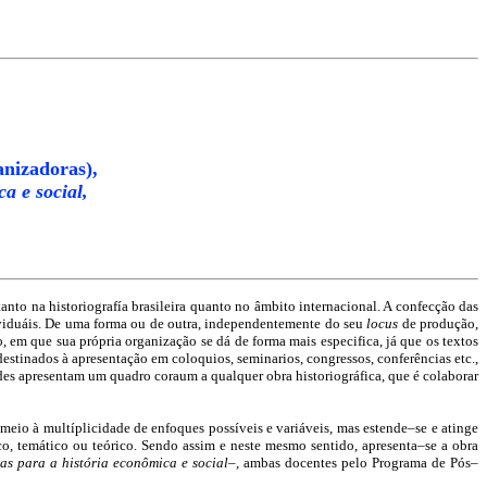
anizadoras),
a e social,
nto na historiografía brasileira quanto no âmbito internacional. A confecção das
ndividuáis. De uma forma ou de outra, independentemente do seu
locus
de produção,
, em que sua própria organização se dá de forma mais especifica, já que os textos
destinados à apresentação em coloquios, seminarios, congressos, conferências etc.,
des apresentam um quadro coraum a qualquer obra historiográfica, que é colaborar
meio à multíplicidade de enfoques possíveis e variáveis, mas estende–se e atinge
co, temático ou teórico. Sendo assim e neste mesmo sentido, apresenta–se a obra
as para a história econômica e social–,
ambas docentes pelo Programa de Pós–