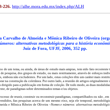
3-226.
http://alhe.mora.edu.mx/index.php/ALH
 Carvalho de Almeida e Mônica Ribeiro de Oliveira (org
meros: alternativas metodológicas para a história econômic
Juiz de Fora, UFJF, 2006, 352 pp.
de um tema, ou ainda, de áreas de estudo mais ampias, tem sido fato recorrente ta
s de pesquisa, dos grupos de estudo, ou mais restritamente, através de esforços i
, embora não excludentes. Por um lado, estas coleções têm um caráter mais restrito
ar na construção da coletânea. Por outro lado, a reunião de artigos originalmente 
ra dirigido para a publicação em forma de coleção. De todo modo, as duas modalida
ente, de paradigmas sobre determinados temas e/ou objetos.
ocesso de reunir, construir ou reconstruir paradigmas, compartilhados ou não , em 
apreendidos, ñas pesquisas acerca de um mesmo eixo, seja ele temporal, metodológi
lmeida e Mônica Ribeiro de Oliveira
–Nomes e números: alternativas metodológic