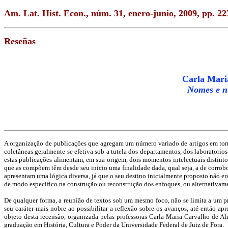
Am. Lat. Hist. Econ., núm. 31, enero-junio, 2009, pp. 22
Reseñas
Carla Maria
Nomes e nú
A organização de publicações que agregam um número variado de artigos em torno 
coletâneas geralmente se efetiva sob a tutela dos departamentos, dos laboratorio
estas publicações alimentam, em sua origem, dois momentos intelectuais distintos
que as compõem têm desde seu inicio uma finalidade dada, qual seja, a de corrobor
apresentam uma lógica diversa, já que o seu destino inicialmente proposto não e
de modo especifico na construção ou reconstrução dos enfoques, ou alternativam
De qualquer forma, a reunião de textos sob um mesmo foco, não se limita a um pr
seu caráter mais nobre ao possibilitar a reflexão sobre os avanços, até entáo 
objeto desta recensão, organizada pelas professoras Carla Maria Carvalho de A
graduação em História, Cultura e Poder da Universidade Federal de Juiz de Fora.