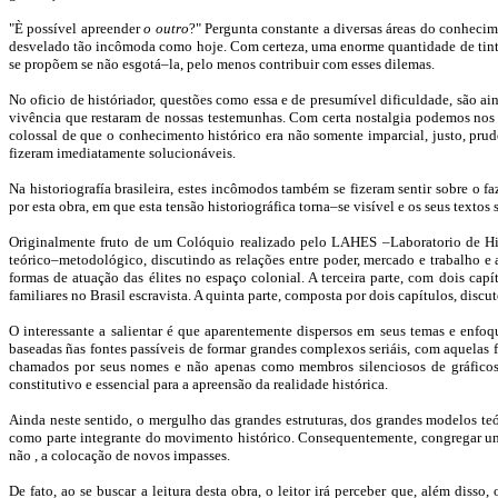
"È possível apreender
o outro
?" Pergunta constante a diversas áreas do conhecim
desvelado tão incômoda como hoje. Com certeza, uma enorme quantidade de tinta e p
se propõem se não esgotá–la, pelo menos contribuir com esses dilemas.
No oficio de históriador, questões como essa e de presumível dificuldade, são a
vivência que restaram de nossas testemunhas. Com certa nostalgia podemos nos l
colossal de que o conhecimento histórico era não somente imparcial, justo, prude
fizeram imediatamente solucionáveis.
Na historiografía brasileira, estes incômodos também se fizeram sentir sobre o f
por esta obra, em que esta tensão historiográfica torna–se visível e os seus textos
Originalmente fruto de um Colóquio realizado pelo LAHES –Laboratorio de Hist
teórico–metodológico, discutindo as relações entre poder, mercado e trabalho e a
formas de atuação das élites no espaço colonial. A terceira parte, com dois capí
familiares no Brasil escravista. A quinta parte, composta por dois capítulos, discu
O interessante a salientar é que aparentemente dispersos em seus temas e enfo
baseadas ñas fontes passíveis de formar grandes complexos seriáis, com aquelas f
chamados por seus nomes e não apenas como membros silenciosos de gráficos e
constitutivo e essencial para a apreensão da realidade histórica.
Ainda neste sentido, o mergulho das grandes estruturas, dos grandes modelos te
como parte integrante do movimento histórico. Consequentemente, congregar uma 
não , a colocação de novos impasses.
De fato, ao se buscar a leitura desta obra, o leitor irá perceber que, além disso